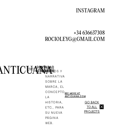
INSTAGRAM
+34 636637308
ROCIOLEYG@GMAIL.COM
IDENTIDAD
VÍA
ANTICUANA
2021
Copywriting
TEXTOS Y
VERBAL
WOZERE
/
NARRATIVA
SOBRE LA
MARCA, EL
CONCEPTO,
SEE MORE AT
LA
ANTICUANA.COM
HISTORIA,
GO BACK
TO ALL
ETC., PARA
PROJECTS
SU NUEVA
PÁGINA
WEB.